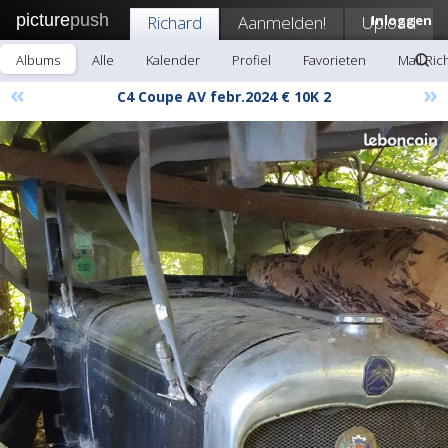
picture
push
Richard
Aanmelden!
Upload
Inloggen
Albums
Alle
Kalender
Profiel
Favorieten
Mail Ric
«
»
C4 Coupe AV febr.2024 € 10K 2