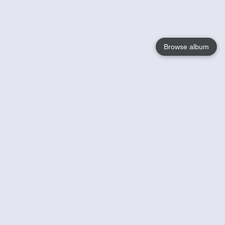
Browse album
Language
English
Nederlands
Français
Jouw
Help
Lees Meer