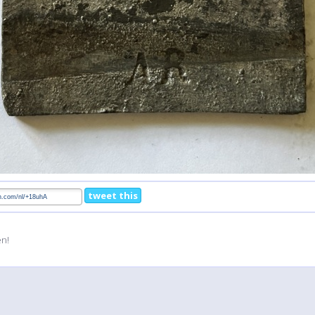
tweet this
en!