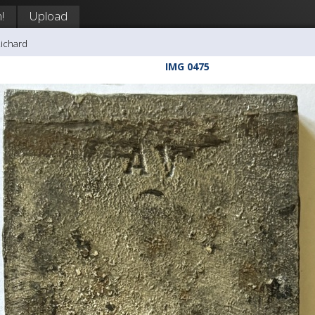
!
Upload
Richard
IMG 0475