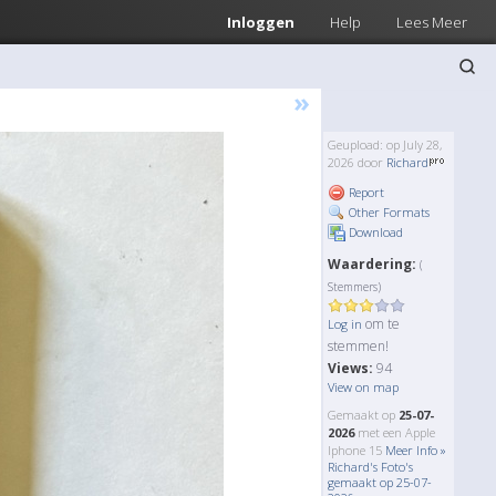
Inloggen
Help
Lees Meer
»
Geupload: op July 28,
2026 door
Richard
Report
Other Formats
Download
Waardering:
(
Stemmers)
om te
Log in
stemmen!
Views:
94
View on map
Gemaakt op
25-07-
2026
met een Apple
Iphone 15
Meer Info »
Richard's Foto's
gemaakt op 25-07-