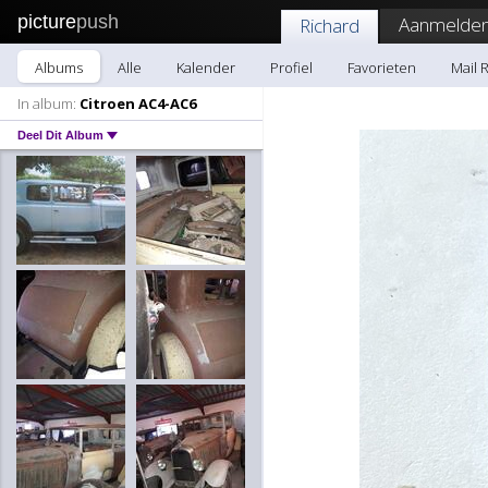
picture
push
Aanmelden
Richard
Albums
Alle
Kalender
Profiel
Favorieten
Mail 
In album:
Citroen AC4-AC6
Deel Dit Album