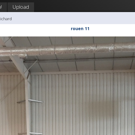
!
Upload
Richard
rouen 11