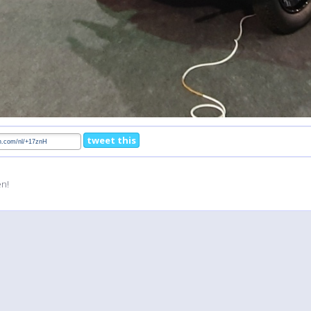
tweet this
en!