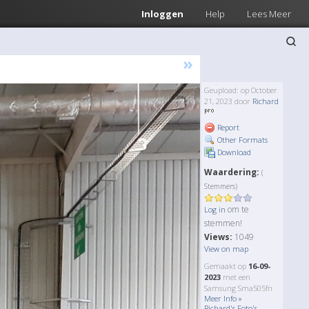
Inloggen
Help
Lees Meer
»
Geupload: op October
21, 2023 door
Richard
Report
Other Formats
Download
Waardering:
(
Stemmers)
om te
Log in
stemmen!
Views:
1049
View on map
Gemaakt op
16-09-
2023
met een
Samsung Sma505fn
Meer Info »
Richard's Foto's