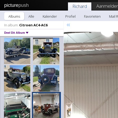
picture
push
Aanmelden
Richard
Albums
Alle
Kalender
Profiel
Favorieten
Mail 
«
In album:
Citroen AC4-AC6
Deel Dit Album