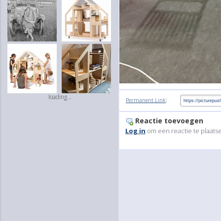
loading...
:
Permanent Link
Reactie toevoegen
Log in
om een reactie te plaats