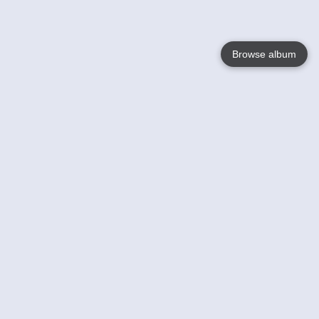
Browse album
Language
English
Nederlands
Français
Jouw
Help
Lees Meer