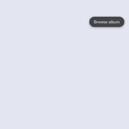
Browse album
Language
English
Nederlands
Français
Jouw
Help
Lees Meer