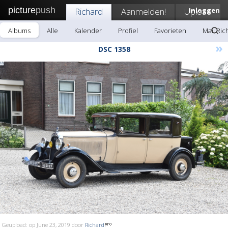
picture
push
Richard
Aanmelden!
Upload
Inloggen
Albums
Alle
Kalender
Profiel
Favorieten
Mail Ric
»
DSC 1358
Geupload: op June 23, 2019 door
Richard