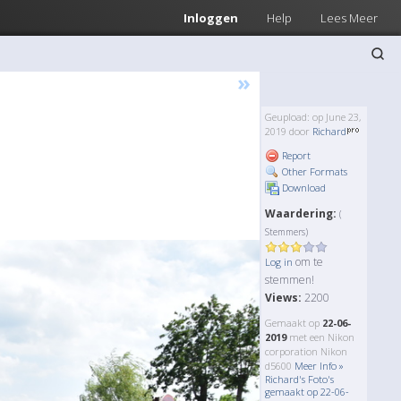
Inloggen
Help
Lees Meer
»
Geupload: op June 23,
2019 door
Richard
Report
Other Formats
Download
Waardering:
(
Stemmers)
om te
Log in
stemmen!
Views:
2200
Gemaakt op
22-06-
2019
met een Nikon
corporation Nikon
d5600
Meer Info »
Richard's Foto's
gemaakt op 22-06-