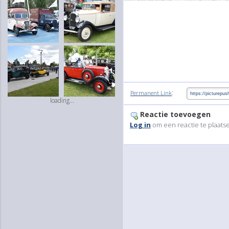
:
Permanent Link
loading...
Reactie toevoegen
Log in
om een reactie te plaats