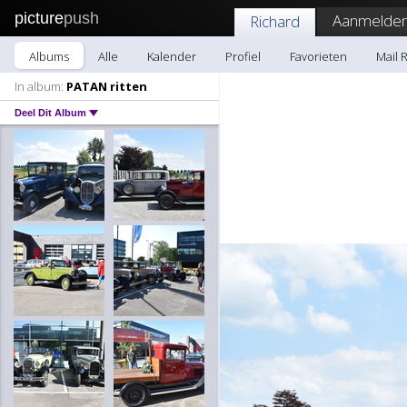
picture
push
Aanmelden
Richard
Albums
Alle
Kalender
Profiel
Favorieten
Mail 
In album:
PATAN ritten
Deel Dit Album