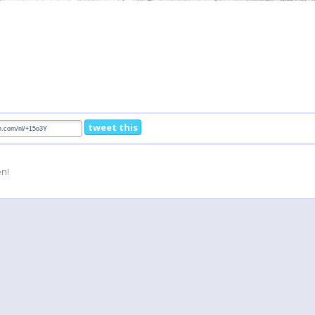
tweet this
en!