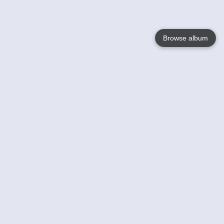
Browse album
Language
English
Nederlands
Français
Jouw
Help
Lees Meer