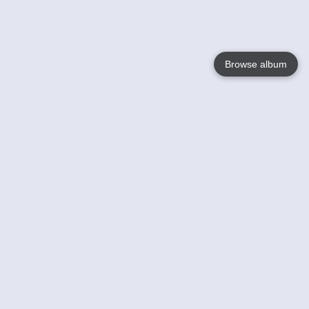
Browse album
Language
English
Nederlands
Français
Votre / vos
Help
En savoir plusu